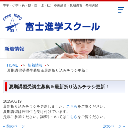
中学・小学（英・数・国・理・社） 春期講習・夏期講習・冬期講習
送迎エリア
コンセプト
学年・クラス案内
HOME
>
新着情報
>
夏期講習受講生募集＆最新折り込みチラシ更新！
講師のご紹介
合格実績・生徒の声
夏期講習受講生募集＆最新折り込みチラシ更新！
お問い合わせ
2025/06/19
最新折り込みチラシを更新しました。
こちら
をご覧ください。
動画CM＆折込チラシ
夏期講習は外部生も受け付けています。
是非ご参加ください。講習については
こちら
をご覧ください。
« 前のページ
次のページ »