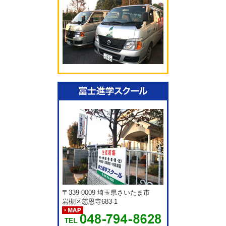
〒339-0009 埼玉県さいたま市
岩槻区慈恩寺683-1