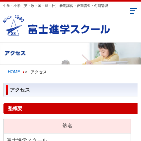
中学・小学（英・数・国・理・社） 春期講習・夏期講習・冬期講習
送迎エリア
コンセプト
学年・クラス案内
HOME
>
アクセス
講師のご紹介
アクセス
合格実績・生徒の声
お問い合わせ
塾概要
動画CM＆折込チラシ
塾名
富士進学スクール