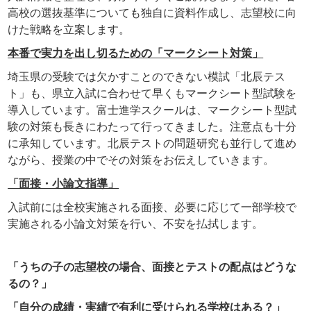
高校の選抜基準についても独自に資料作成し、志望校に向
けた戦略を立案します。
本番で実力を出し切るための「マークシート対策」
埼玉県の受験では欠かすことのできない模試「北辰テス
ト」も、県立入試に合わせて早くもマークシート型試験を
導入しています。富士進学スクールは、マークシート型試
験の対策も長きにわたって行ってきました。注意点も十分
に承知しています。北辰テストの問題研究も並行して進め
ながら、授業の中でその対策をお伝えしていきます。
「面接・小論文指導」
入試前には全校実施される面接、必要に応じて一部学校で
実施される小論文対策を行い、不安を払拭します。
「うちの子の志望校の場合、面接とテストの配点はどうな
るの？」
「自分の成績・実績で有利に受けられる学校はある？」