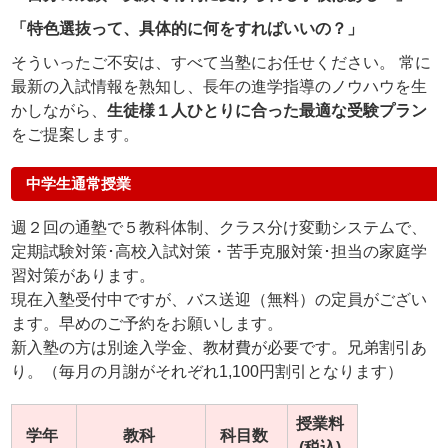
「特色選抜って、具体的に何をすればいいの？」
そういったご不安は、すべて当塾にお任せください。 常に
最新の入試情報を熟知し、長年の進学指導のノウハウを生
かしながら、
生徒様１人ひとりに合った最適な受験プラン
をご提案します。
中学生通常授業
週２回の通塾で５教科体制、クラス分け変動システムで、
定期試験対策･高校入試対策・苦手克服対策･担当の家庭学
習対策があります。
現在入塾受付中ですが、バス送迎（無料）の定員がござい
ます。早めのご予約をお願いします。
新入塾の方は別途入学金、教材費が必要です。兄弟割引あ
り。（毎月の月謝がそれぞれ1,100円割引となります）
授業料
学年
教科
科目数
(税込)