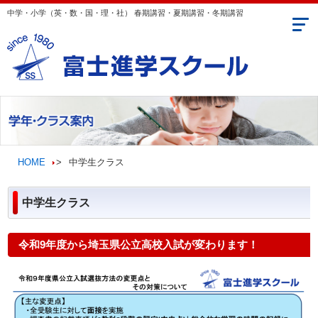
中学・小学（英・数・国・理・社） 春期講習・夏期講習・冬期講習
送迎エリア
コンセプト
学年・クラス案内
HOME
>
中学生クラス
講師のご紹介
中学生クラス
合格実績・生徒の声
お問い合わせ
令和9年度から埼玉県公立高校入試が変わります！
動画CM＆折込チラシ