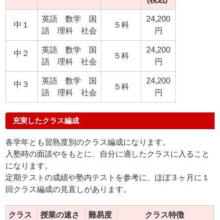
英語 数学 国
24,200
中１
５科
語 理科 社会
円
英語 数学 国
24,200
中２
５科
語 理科 社会
円
英語 数学 国
24,200
中３
５科
語 理科 社会
円
充実したクラス編成
各学年とも習熟度別のクラス編成になります。
入塾時の面談やをもとに、自分に適したクラスに入ること
になります。
定期テストの成績や塾内テストを参考に、ほぼ３ヶ月に１
回クラス編成の見直しがあります。
クラス
授業の速さ
難易度
クラス特徴