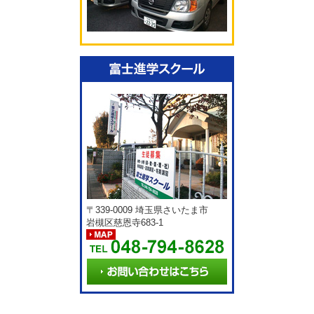
〒339-0009 埼玉県さいたま市
岩槻区慈恩寺683-1